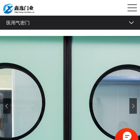
医用气密门
快速卷帘门
防撞自由门
钢制洁净门
医用气密门
快速堆积门
快速门
工业门
平移门
柔性门