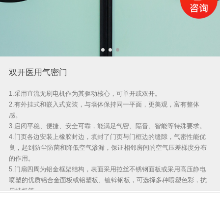
冻库门
逃生门
病房门
双开医用气密门
风淋室
1.采用直流无刷电机作为其驱动核心，可单开或双开。
工业提升门
2.有外挂式和嵌入式安装，与墙体保持同一平面，更美观，富有整体
感。
3.启闭平稳、便捷、安全可靠，能满足气密、隔音、智能等特殊要求。
4.门页各边安装上橡胶封边，填封了门页与门框边的缝隙，气密性能优
良，起到防尘防菌和降低空气渗漏，保证相邻房间的空气压差梯度分布
的作用。
5.门扇四周为铝金框架结构，表面采用拉丝不锈钢面板或采用高压静电
喷塑的优质铝合金面板或铝塑板、镀锌钢板，可选择多种喷塑色彩，抗
贝特板等。




网站首页
电话咨询
联系我们
新闻中心
产品详情